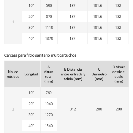
10"
590
187
101.6
132
20"
870
187
101.6
132
1
30"
1110
187
101.6
132
40"
1370
187
101.6
132
Carcasa para filtro sanitario multicartuchos
A
D Altura
B Distancia
C
No. de
Altura
desde el
Longitud
entre entrada y
Diámetro
núcleos
total
suelo
salida (mm)
(mm)
(mm)
(mm)
10"
760
20"
1040
3
312
200
200
30"
1270
40"
1540