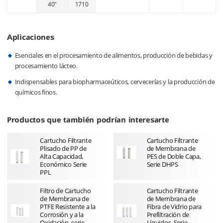
40"
1710
Aplicaciones
Esenciales en el procesamiento de alimentos, producción de bebidas y
procesamiento lácteo.
Indispensables para biopharmaceúticos, cervecerías y la producción de
químicos finos.
Productos que también podrían interesarte
Cartucho Filtrante
Cartucho Filtrante
Plisado de PP de
de Membrana de
Alta Capacidad,
PES de Doble Capa,
Económico Serie
Serie DHPS
PPL
Filtro de Cartucho
Cartucho Filtrante
de Membrana de
de Membrana de
PTFE Resistente a la
Fibra de Vidrio para
Corrosión y a la
Prefiltración de
Oxidación, serie
Líquidos, Serie