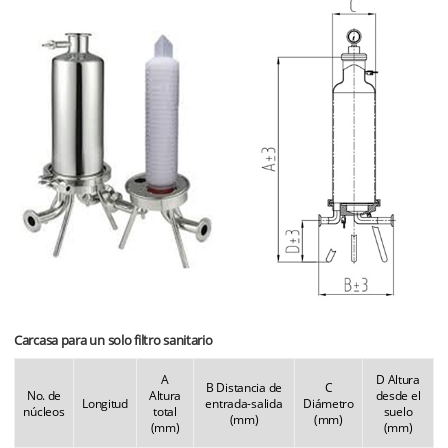
Carcasa para un solo filtro sanitario
A
D Altura
B Distancia de
C
No. de
Altura
desde el
Longitud
entrada-salida
Diámetro
núcleos
total
suelo
(mm)
(mm)
(mm)
(mm)