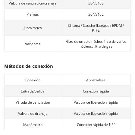
Válvula de ventilación/drenaje
304/316L
Piernas
304/316L
Silicona / Caucho fluorado / EPDM /
Junta tórica
PTFE
Filtro de un solo núcleo, filtro de varios
Variantes
núcleos, filtro de gas
Métodos de conexión
Conexión
Abrazadera
Entrada/Salida
Conexión rápida
Válvula de ventilación
Válvula de liberación rápida
Válvula de drenaje
Válvula de liberación rápida
Manómetro
Conexión rápida de 1,5"