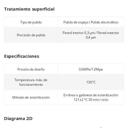
Tratamiento superficial
Tipo de pulido
Pulido de espejo / Pulido electrolítico
Pared interior 0,3 μm / Pared exterior
Precisión de pulido
0,4 μm
Especificaciones
Presión de diseño
0.6MPa/1.0Mpa
Temperatura máx. de
130°C
funcionamiento
En línea o gabinete de esterilización:
Método de esterilización
121±2 °C 30 min / ciclo
Diagrama 2D