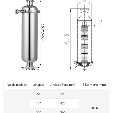
No. de núcleos
Longitud
A Altura Total mm)
B Diámetro (mm)
5"
320
10"
420
1
101.6
20"
700