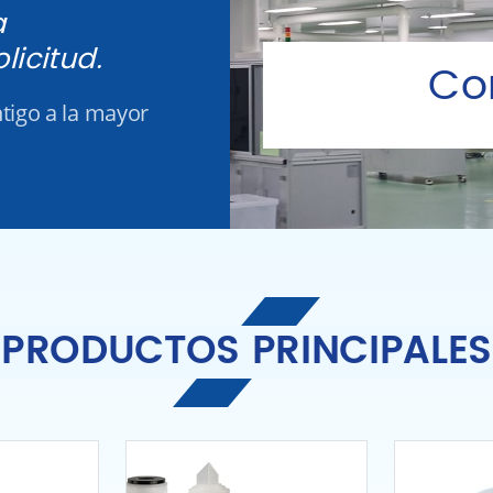
a
licitud.
Co
igo a la mayor
PRODUCTOS PRINCIPALES