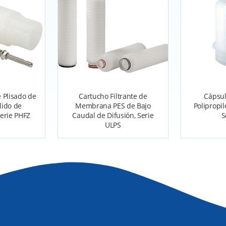
e Plisado de
Cartucho Filtrante de
Cápsul
lido de
Membrana PES de Bajo
Polipropil
erie PHFZ
Caudal de Difusión, Serie
S
ULPS