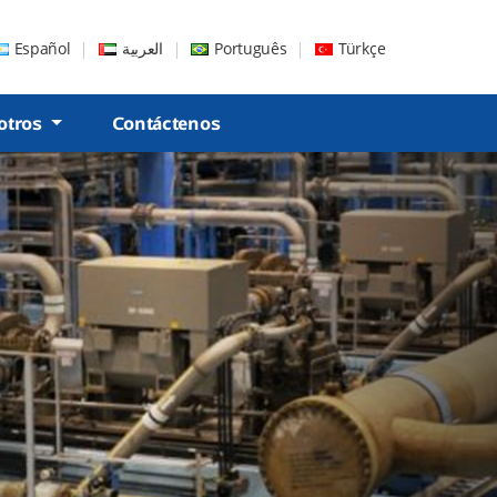
Español
العربية
Português
Türkçe
otros
Contáctenos