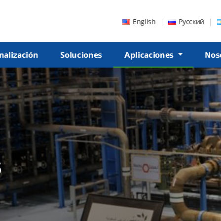
English
Русский
nalización
Soluciones
Aplicaciones
Nos
s