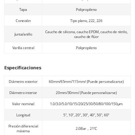
Tapa
Polipropileno
Conexión
Tipo plano, 222, 226
Caucho de silicona, caucho EPDM, caucho de nitrilo,
Junta/anillo
caucho de flúor
Varilla central
Polipropileno
Especificaciones
Diámetro exterior
60mm/65mm/115mm/ (Puede personalizarse)
Diámetro interior
20mm/30mm/ (Puede personalizarse)
Valor nominal
1.0/3.0/5.0/10/15/20/25/30/50/80/100/150μm
Longitud
5", 10", 20", 30", 40", 50", 60"
Presión diferencial
2.0Bar，21℃
máxima