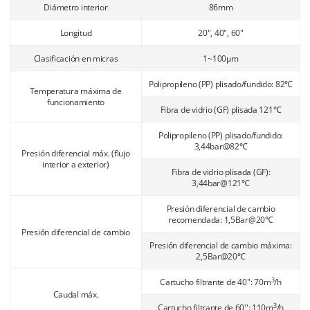
Diámetro interior
86mm
Longitud
20", 40", 60"
Clasificación en micras
1~100μm
Polipropileno (PP) plisado/fundido: 82℃
Temperatura máxima de
funcionamiento
Fibra de vidrio (GF) plisada 121℃
Polipropileno (PP) plisado/fundido:
3,44bar@82℃
Presión diferencial máx. (flujo
interior a exterior)
Fibra de vidrio plisada (GF):
3,44bar@121℃
Presión diferencial de cambio
recomendada: 1,5Bar@20℃
Presión diferencial de cambio
Presión diferencial de cambio máxima:
2,5Bar@20℃
3
Cartucho filtrante de 40'': 70m
/h
Caudal máx.
3
Cartucho filtrante de 60'': 110m
/h