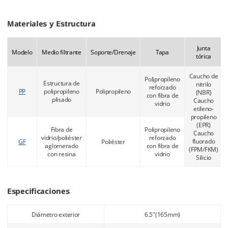
Materiales y Estructura
Junta
Modelo
Medio filtrante
Soporte/Drenaje
Tapa
tórica
Caucho de
Polipropileno
Estructura de
nitrilo
reforzado
PP
polipropileno
Polipropileno
(NBR)
con fibra de
plisado
Caucho
vidrio
etileno-
propileno
(EPR)
Fibra de
Polipropileno
Caucho
vidrio/poliéster
reforzado
fluorado
GF
Poliéster
aglomerado
con fibra de
(FPM/FKM)
con resina
vidrio
Silicio
Especificaciones
Diámetro exterior
6.5"(165mm)