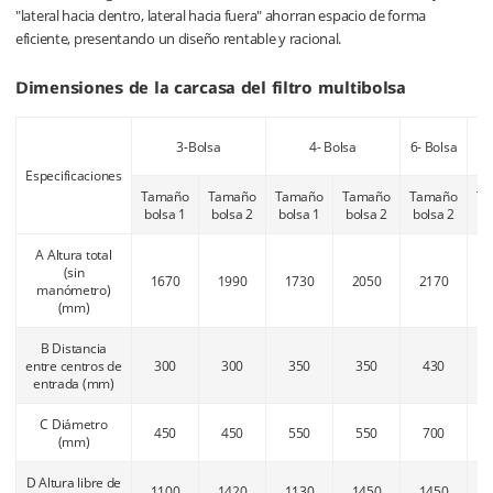
"lateral hacia dentro, lateral hacia fuera" ahorran espacio de forma
eficiente, presentando un diseño rentable y racional.
Dimensiones de la carcasa del filtro multibolsa
3-Bolsa
4- Bolsa
6- Bolsa
8-
Especificaciones
Tamaño
Tamaño
Tamaño
Tamaño
Tamaño
Ta
bolsa 1
bolsa 2
bolsa 1
bolsa 2
bolsa 2
bo
A Altura total
(sin
1670
1990
1730
2050
2170
manómetro)
(mm)
B Distancia
entre centros de
300
300
350
350
430
entrada (mm)
C Diámetro
450
450
550
550
700
(mm)
D Altura libre de
1100
1420
1130
1450
1450