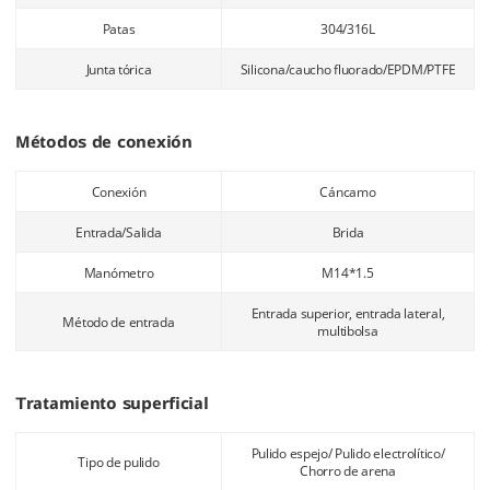
Patas
304/316L
Junta tórica
Silicona/caucho fluorado/EPDM/PTFE
Métodos de conexión
Conexión
Cáncamo
Entrada/Salida
Brida
Manómetro
M14*1.5
Entrada superior, entrada lateral,
Método de entrada
multibolsa
Tratamiento superficial
Pulido espejo/ Pulido electrolítico/
Tipo de pulido
Chorro de arena