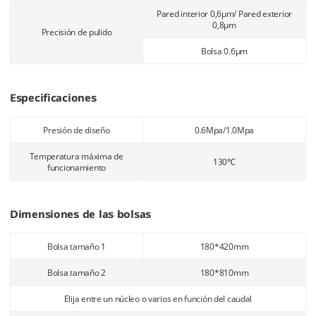
Pared interior 0,6μm/ Pared exterior
0,8μm
Precisión de pulido
Bolsa 0.6μm
Especificaciones
Presión de diseño
0.6Mpa/1.0Mpa
Temperatura máxima de
130℃
funcionamiento
Dimensiones de las bolsas
Bolsa tamaño 1
180*420mm
Bolsa tamaño 2
180*810mm
Elija entre un núcleo o varios en función del caudal