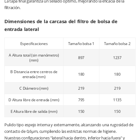
La tapa final garantiza un sellado óptimo, mejorando la eficacia de la
filtración.
Dimensiones de la carcasa del filtro de bolsa de
entrada lateral
Especificaciones
Tamaño bolsa 1
Tamaño bolsa 2
A Altura total (sin manómetro)
897
1237
(mm)
B Distancia entre centros de
180
180
entrada (mm)
C Diámetro (mm)
219
219
D Altura libre de entrada (mm)
795
1135
E Altura libre de salida (mm)
150
150
Pulido tipo espejo interna y externamente, alcanzando una rugosidad de
contacto de 0,6μm, cumpliendo las estrictas normas de higiene.
Nuestras configuraciones "lateral hacia dentro, inferior hacia fuera" y