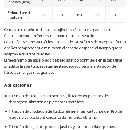
entrada (mm)
E Altura libre de
350
350
350
350
350
salida (mm)
Gracias a su diseño de brazo de cojinete y cáncamo se garantiza un
funcionamiento uniforme y un mantenimiento sencillo.
Las configuraciones versátiles, que van de 3 a 24 filtros de mangas, ofrecen
diseños compactos que minimizan el espacio ocupado, al tiempo que se
adaptan a diversos caudales.
El mecanismo de equilibrado de peso asistido por muelle en la tapa final
simplifica la apertura, especialmente adecuado para la instalación de
filtros de mangas más grandes.
Aplicaciones
Filtración de pintura electroforética, filtración en procesos de
desengrase, filtración de pigmentos metálicos.
Filtración de circulación de fluidos refrigerantes, cartuchos de filtro de
máquina de aceite antioxidante de molienda ultrafina.
Filtración de aguas de proceso, jarabes y otros materiales primos.