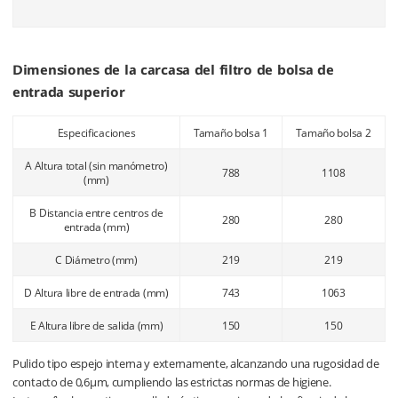
Dimensiones de la carcasa del filtro de bolsa de
entrada superior
Especificaciones
Tamaño bolsa 1
Tamaño bolsa 2
A Altura total (sin manómetro)
788
1108
(mm)
B Distancia entre centros de
280
280
entrada (mm)
C Diámetro (mm)
219
219
D Altura libre de entrada (mm)
743
1063
E Altura libre de salida (mm)
150
150
Pulido tipo espejo interna y externamente, alcanzando una rugosidad de
contacto de 0,6μm, cumpliendo las estrictas normas de higiene.