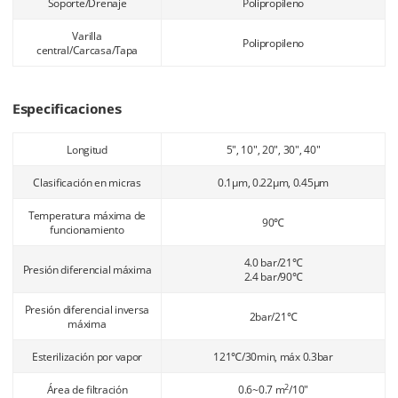
Soporte/Drenaje
Polipropileno
Varilla
Polipropileno
central/Carcasa/Tapa
Especificaciones
Longitud
5", 10", 20", 30", 40"
Clasificación en micras
0.1μm, 0.22μm, 0.45μm
Temperatura máxima de
90℃
funcionamiento
4.0 bar/21℃
Presión diferencial máxima
2.4 bar/90℃
Presión diferencial inversa
2bar/21℃
máxima
Esterilización por vapor
121℃/30min, máx 0.3bar
2
Área de filtración
0.6~0.7 m
/10"