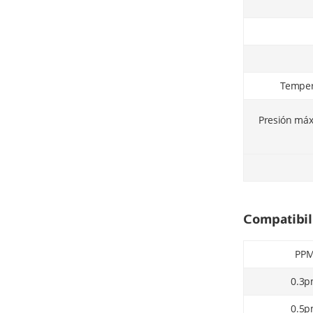
Temper
Presión máx
Compatibil
PP
0.3
0.5