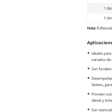
1.0
5.0
Nota:
R (Resist
Aplicacion
Ideales para
variados de
Son fundamen
Desempeñan u
lácteos, gar
Proveen solu
diésel y tinte
Son esencial