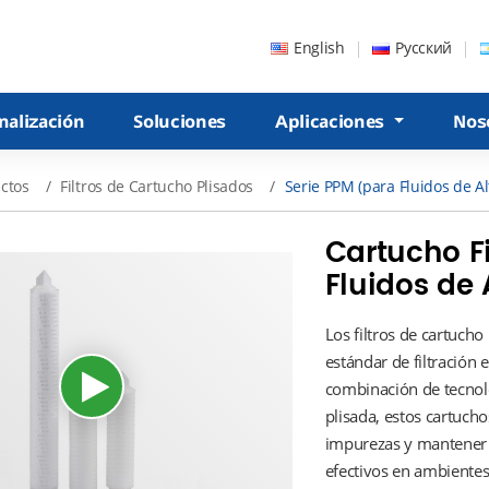
English
Русский
nalización
Soluciones
Aplicaciones
Nos
ctos
Filtros de Cartucho Plisados
Serie PPM (para Fluidos de Al
Cartucho Fi
Fluidos de 
Los filtros de cartucho
estándar de filtración 
combinación de tecnolo
plisada, estos cartuch
impurezas y mantener u
efectivos en ambiente