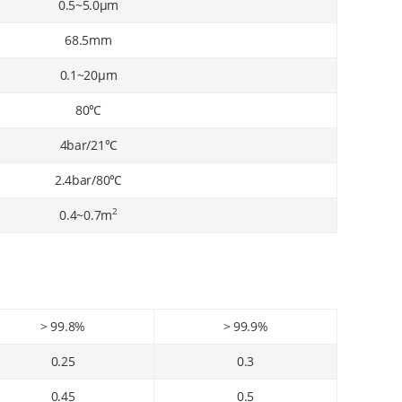
0.5~5.0μm
68.5mm
0.1~20μm
80℃
4bar/21℃
2.4bar/80℃
2
0.4~0.7m
> 99.8%
> 99.9%
0.25
0.3
0.45
0.5