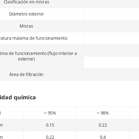
Clasificación en micras
Diámetro exterior
Micras
atura máxima de funcionamiento
ima de funcionamiento (flujo interior a
exterior)
Área de filtración
idad química
M
> 95%
> 98%
pm
0.15
0.22
pm
0.22
0.4