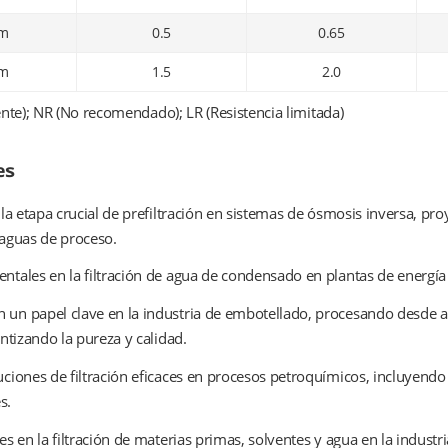
pm
0.5
0.65
pm
1.5
2.0
ente); NR (No recomendado); LR (Resistencia limitada)
es
 la etapa crucial de prefiltración en sistemas de ósmosis inversa, pr
 aguas de proceso.
tales en la filtración de agua de condensado en plantas de energía y
n papel clave en la industria de embotellado, procesando desde ag
antizando la pureza y calidad.
ciones de filtración eficaces en procesos petroquímicos, incluyendo 
s.
es en la filtración de materias primas, solventes y agua en la indus