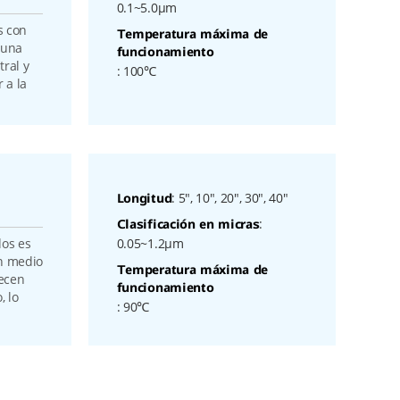
0.1~5.0μm
s con
Temperatura máxima de
 una
funcionamiento
tral y
: 100℃
 a la
: 5", 10", 20", 30", 40"
Longitud
:
Clasificación en micras
dos es
0.05~1.2μm
un medio
Temperatura máxima de
recen
funcionamiento
, lo
: 90℃