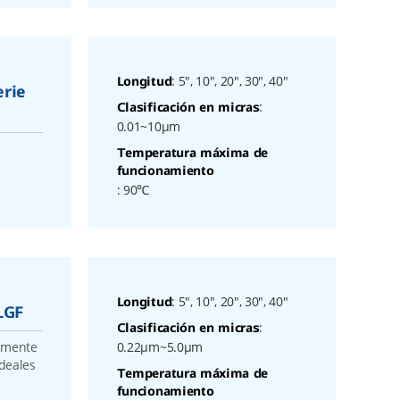
: 5", 10", 20", 30", 40"
Longitud
erie
:
Clasificación en micras
0.01~10μm
Temperatura máxima de
funcionamiento
: 90℃
: 5", 10", 20", 30", 40"
Longitud
LGF
:
Clasificación en micras
samente
0.22μm~5.0μm
ideales
Temperatura máxima de
funcionamiento