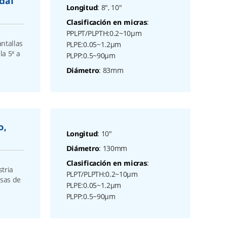
dal
: 8", 10"
Longitud
:
Clasificación en micras
PPLPT/PLPTH:0.2~10μm
ntallas
PLPE:0.05~1.2μm
la 5ª a
PLPP:0.5~90μm
: 83mm
Diámetro
o,
: 10"
Longitud
: 130mm
Diámetro
:
Clasificación en micras
tria
PLPT/PLPTH:0.2~10μm
asas de
PLPE:0.05~1.2μm
PLPP:0.5~90μm