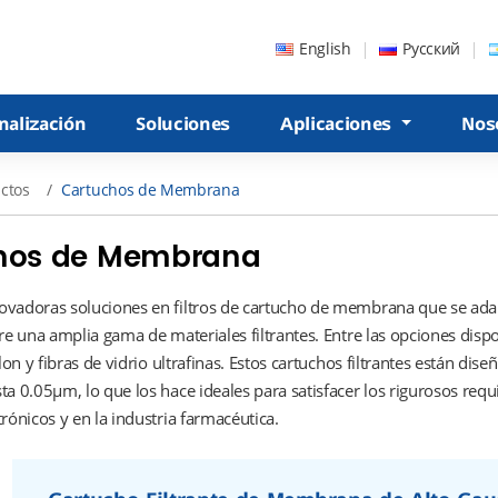
English
Русский
nalización
Soluciones
Aplicaciones
Nos
ctos
Cartuchos de Membrana
hos de Membrana
vadoras soluciones en filtros de cartucho de membrana que se adap
tre una amplia gama de materiales filtrantes. Entre las opciones di
ilon y fibras de vidrio ultrafinas. Estos cartuchos filtrantes están dis
a 0.05μm, lo que los hace ideales para satisfacer los rigurosos requis
rónicos y en la industria farmacéutica.