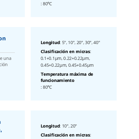
: 80℃
on
: 5", 10", 20", 30", 40"
Longitud
:
Clasificación en micras
de una
0.1+0.1μm, 0.22+0.22μm,
ción
0.45+0.22μm, 0.45+0.45μm
Temperatura máxima de
funcionamiento
: 80℃
n
: 10", 20"
Longitud
,
:
Clasificación en micras