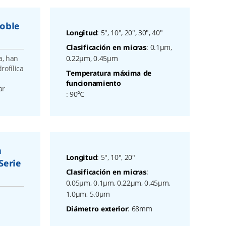
Doble
: 5", 10", 20", 30", 40"
Longitud
: 0.1μm,
Clasificación en micras
a, han
0.22μm, 0.45μm
rofílica
Temperatura máxima de
funcionamiento
ar
: 90℃
n
: 5", 10", 20"
Longitud
Serie
:
Clasificación en micras
0.05μm, 0.1μm, 0.22μm, 0.45μm,
1.0μm, 5.0μm
: 68mm
Diámetro exterior