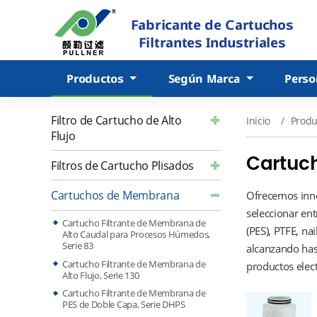
Fabricante de Cartuchos
Filtrantes Industriales
Productos
Según Marca
Perso
Filtro de Cartucho de Alto
Inicio
Produ
Flujo
Cartuc
Filtros de Cartucho Plisados
Cartuchos de Membrana
Ofrecemos inno
seleccionar en
Cartucho Filtrante de Membrana de
(PES), PTFE, na
Alto Caudal para Procesos Húmedos,
Serie 83
alcanzando hast
Cartucho Filtrante de Membrana de
productos elect
Alto Flujo, Serie 130
Cartucho Filtrante de Membrana de
PES de Doble Capa, Serie DHPS