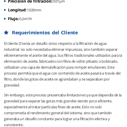
Precisión de filtración:
0.01μm
Longitud:
1020mm
Flujo:
0.2m³/h
Requerimientos del Cliente
El cliente D tenía un desafío único respecto a la filtración de agua
industrial: no solo necesitaba eliminar impurezas, sino también separar
eficientemente el aceite del agua. Sus filtros tradicionales utilizados para la
eliminación de aceite, fabricados con fibra de vidrio plisado o bobinado,
utilizaban una capa de demulsificación para romper emulsiones. Este
proceso permitía que el agua con contenido de aceite pasará a través del
filtro, donde las gotas de aceite se agrandaban y se separaban por
gravedad.
Sin embargo, este proceso presentaba limitaciones ya que dependía de la
gravedad para separar las gotas más grandes siendo poco eficiente,
especialmente al tratar partículas finas de aceite. Esto no solo
comprometía el rendimiento general del sistema, sino que también
generaba un desafío constante para lograr una filtración efectiva y
consistente.